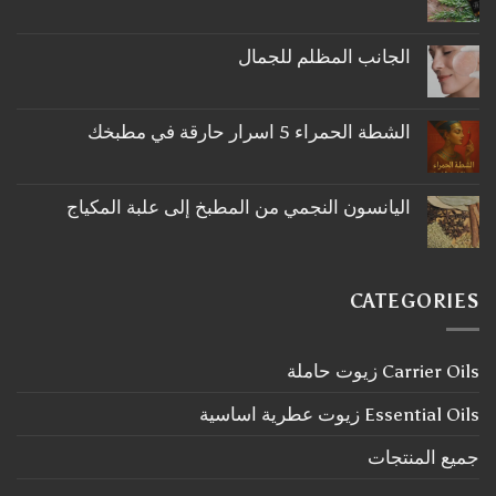
لا
توجد
تعليقات
على
الجانب المظلم للجمال
ما
لا
لا
توجد
تعرفه
تعليقات
عن
على
اكليل
الشطة الحمراء 5 اسرار حارقة في مطبخك
الجانب
الجبل
لا
المظلم
توجد
للجمال
تعليقات
على
اليانسون النجمي من المطبخ إلى علبة المكياج
الشطة
لا
الحمراء
توجد
5
تعليقات
اسرار
على
حارقة
اليانسون
في
CATEGORIES
النجمي
مطبخك
من
المطبخ
إلى
Carrier Oils زيوت حاملة
علبة
المكياج
Essential Oils زيوت عطرية اساسية
جميع المنتجات