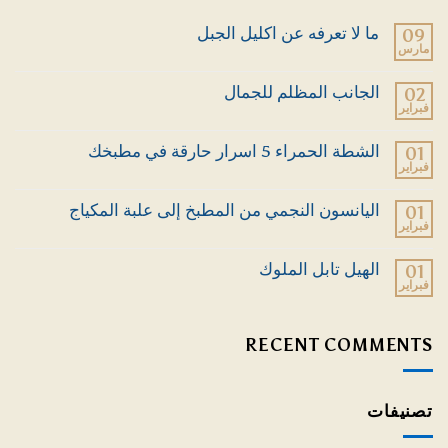
ما لا تعرفه عن اكليل الجبل
09
مارس
لا
توجد
تعليقات
الجانب المظلم للجمال
02
على
فبراير
ما
لا
لا
توجد
تعرفه
تعليقات
الشطة الحمراء 5 اسرار حارقة في مطبخك
01
عن
على
اكليل
فبراير
الجانب
لا
الجبل
المظلم
توجد
للجمال
تعليقات
اليانسون النجمي من المطبخ إلى علبة المكياج
01
على
فبراير
الشطة
لا
الحمراء
توجد
5
تعليقات
الهيل تابل الملوك
01
اسرار
على
حارقة
فبراير
اليانسون
لا
في
النجمي
توجد
مطبخك
من
تعليقات
المطبخ
على
RECENT COMMENTS
إلى
الهيل
علبة
تابل
المكياج
الملوك
تصنيفات