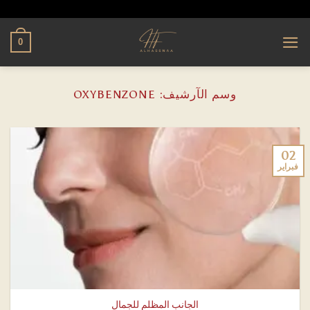
تخطي
alhassnaa.com
للمحتوى
0
وسم الآرشيف:
OXYBENZONE
02
فبراير
الجانب المظلم للجمال