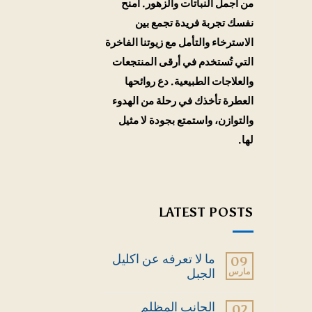
من أجمل النباتات والزهور. امنح
نفسك تجربة فريدة تجمع بين
الاسترخاء والتأمل مع زيوتنا الفاخرة
التي تُستخدم في أرقى المنتجعات
والعلاجات الطبيعية. دع روائحها
العطرة تأخذك في رحلة من الهدوء
والتوازن، واستمتع بجودة لا مثيل
لها.
LATEST POSTS
ما لا تعرفه عن اكليل
09
مارس
الجبل
لا
توجد
الجانب المظلم
02
تعليقات