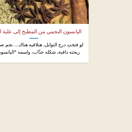
اليانسون النجمي من المطبخ إلى علبة ا
لو فتحتِ درج التوابل، هتلاقيه هناك… نجم صغي
ريحته دافية، شكله جذّاب، واسمه “اليانسون 