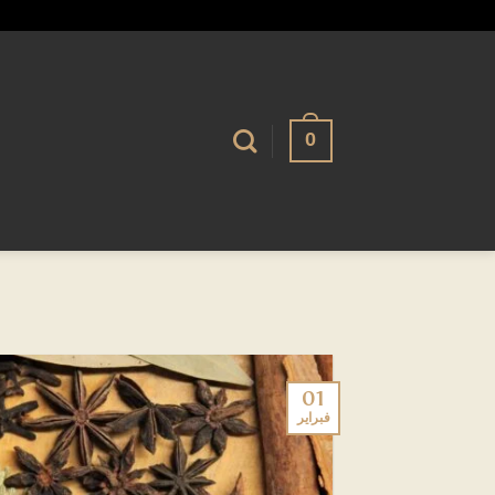
تخطي
alhassnaa.com
للمحتوى
0
01
فبراير