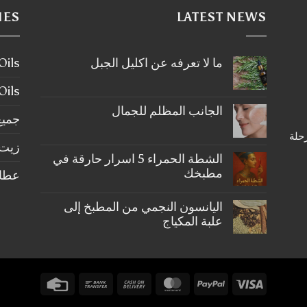
IES
LATEST NEWS
ما لا تعرفه عن اكليل الجبل
ier Oils
لا
توجد
tial Oils
تعليقات
على
الجانب المظلم للجمال
ما
جميع
لا
لا
رحلة
تعرفه
توجد
عن
زيت 
تعليقات
على
اكليل
الشطة الحمراء 5 اسرار حارقة في
الجبل
الجانب
مطبخك
عطارة ery
المظلم
للجمال
لا
توجد
اليانسون النجمي من المطبخ إلى
تعليقات
على
علبة المكياج
الشطة
الحمراء
لا
5
توجد
اسرار
تعليقات
على
حارقة
في
اليانسون
Credit
Bank
Cash
MasterCard
PayPal
Visa
النجمي
مطبخك
من
Card
Transfer
On
المطبخ