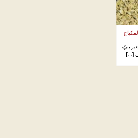
لمكياج
ر بنيّ،
[...]