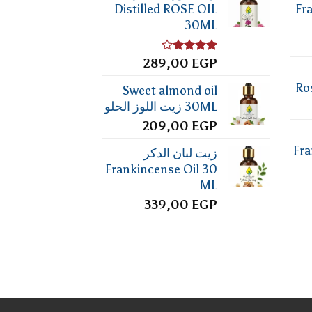
Distilled ROSE OIL
Fr
30ML
تم
EGP
289,00
التقييم
4.00
من
Ro
Sweet almond oil
5
30ML زيت اللوز الحلو
209,00
EGP
Fra
زيت لبان الدكر
Frankincense Oil 30
ML
339,00
EGP