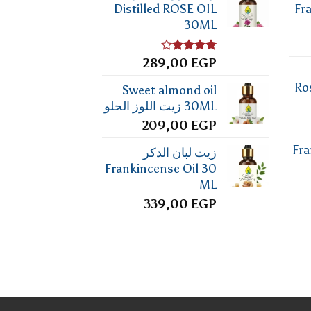
Distilled ROSE OIL
Fr
30ML
تم
EGP
289,00
التقييم
4.00
من
Ro
Sweet almond oil
5
30ML زيت اللوز الحلو
209,00
EGP
Fra
زيت لبان الدكر
Frankincense Oil 30
ML
339,00
EGP