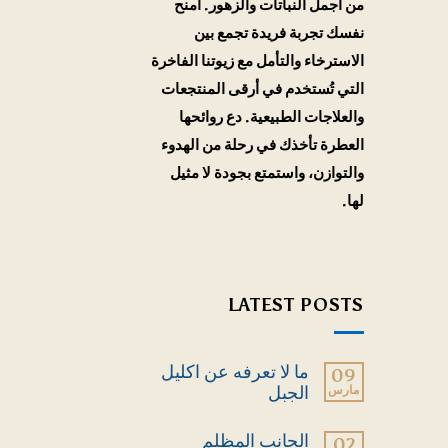
من أجمل النباتات والزهور. امنح
نفسك تجربة فريدة تجمع بين
الاسترخاء والتأمل مع زيوتنا الفاخرة
التي تُستخدم في أرقى المنتجعات
والعلاجات الطبيعية. دع روائحها
العطرة تأخذك في رحلة من الهدوء
والتوازن، واستمتع بجودة لا مثيل
لها.
LATEST POSTS
ما لا تعرفه عن اكليل
09
مارس
الجبل
لا
توجد
الجانب المظلم
02
تعليقات