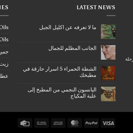
IES
LATEST NEWS
ما لا تعرفه عن اكليل الجبل
ier Oils
لا
توجد
tial Oils
تعليقات
على
الجانب المظلم للجمال
ما
جميع
لا
لا
رحلة
تعرفه
توجد
عن
زيت 
تعليقات
على
اكليل
الشطة الحمراء 5 اسرار حارقة في
الجبل
الجانب
مطبخك
عطارة ery
المظلم
للجمال
لا
توجد
اليانسون النجمي من المطبخ إلى
تعليقات
على
علبة المكياج
الشطة
الحمراء
لا
5
توجد
اسرار
تعليقات
على
حارقة
في
اليانسون
Credit
Bank
Cash
MasterCard
PayPal
Visa
النجمي
مطبخك
من
Card
Transfer
On
المطبخ