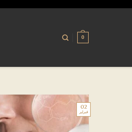
تخطي
alhassnaa.com
للمحتوى
0
02
فبراير