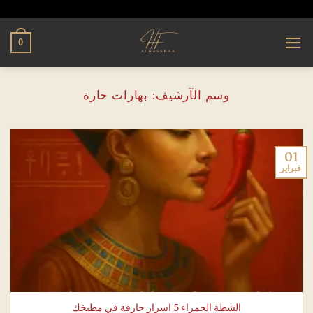
تخطي
alhassnaa.com
للمحتوى
0
وسم الآرشيف:
بهارات حارة
01
فبراير
الشطة الحمراء 5 اسرار حارقة في مطبخك