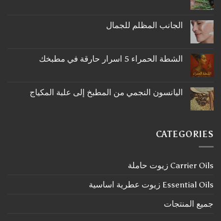
لا
توجد
تعليقات
على
الجانب المظلم للجمال
ما
لا
لا
توجد
تعرفه
تعليقات
عن
على
اكليل
الشطة الحمراء 5 اسرار حارقة في مطبخك
الجانب
الجبل
لا
المظلم
توجد
للجمال
تعليقات
على
اليانسون النجمي من المطبخ إلى علبة المكياج
الشطة
لا
الحمراء
توجد
5
تعليقات
اسرار
على
حارقة
اليانسون
في
CATEGORIES
النجمي
مطبخك
من
المطبخ
إلى
Carrier Oils زيوت حاملة
علبة
المكياج
Essential Oils زيوت عطرية اساسية
جميع المنتجات