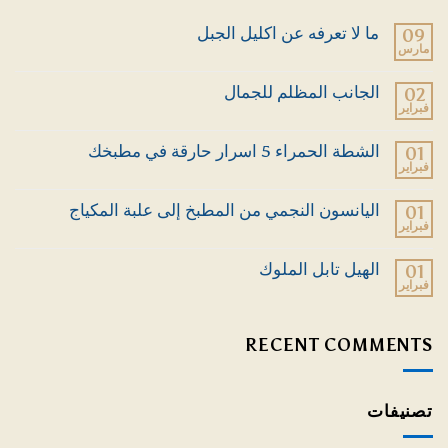
ما لا تعرفه عن اكليل الجبل
09
مارس
لا
توجد
تعليقات
الجانب المظلم للجمال
02
على
فبراير
ما
لا
لا
توجد
تعرفه
تعليقات
الشطة الحمراء 5 اسرار حارقة في مطبخك
01
عن
على
اكليل
فبراير
الجانب
لا
الجبل
المظلم
توجد
للجمال
تعليقات
اليانسون النجمي من المطبخ إلى علبة المكياج
01
على
فبراير
الشطة
لا
الحمراء
توجد
5
تعليقات
الهيل تابل الملوك
01
اسرار
على
حارقة
فبراير
اليانسون
لا
في
النجمي
توجد
مطبخك
من
تعليقات
المطبخ
على
RECENT COMMENTS
إلى
الهيل
علبة
تابل
المكياج
الملوك
تصنيفات