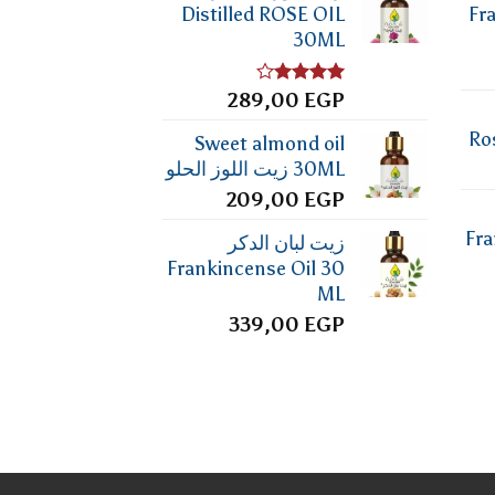
Distilled ROSE OIL
Fr
30ML
تم
EGP
289,00
التقييم
4.00
من
Ro
Sweet almond oil
5
30ML زيت اللوز الحلو
209,00
EGP
Fra
زيت لبان الدكر
Frankincense Oil 30
ML
339,00
EGP