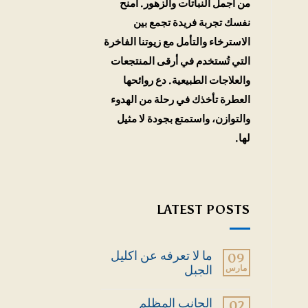
من أجمل النباتات والزهور. امنح
نفسك تجربة فريدة تجمع بين
الاسترخاء والتأمل مع زيوتنا الفاخرة
التي تُستخدم في أرقى المنتجعات
والعلاجات الطبيعية. دع روائحها
العطرة تأخذك في رحلة من الهدوء
والتوازن، واستمتع بجودة لا مثيل
لها.
LATEST POSTS
ما لا تعرفه عن اكليل
09
مارس
الجبل
لا
توجد
الجانب المظلم
02
تعليقات