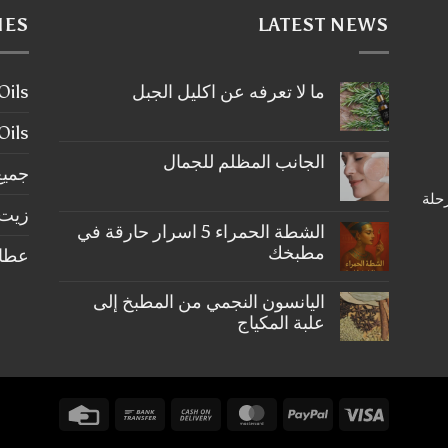
IES
LATEST NEWS
ما لا تعرفه عن اكليل الجبل
ier Oils
لا
توجد
tial Oils
تعليقات
على
الجانب المظلم للجمال
ما
جميع
لا
لا
رحلة
تعرفه
توجد
عن
زيت 
تعليقات
على
اكليل
الشطة الحمراء 5 اسرار حارقة في
الجبل
الجانب
مطبخك
عطارة ery
المظلم
للجمال
لا
توجد
اليانسون النجمي من المطبخ إلى
تعليقات
على
علبة المكياج
الشطة
الحمراء
لا
5
توجد
اسرار
تعليقات
على
حارقة
في
اليانسون
Credit
Bank
Cash
MasterCard
PayPal
Visa
النجمي
مطبخك
من
Card
Transfer
On
المطبخ