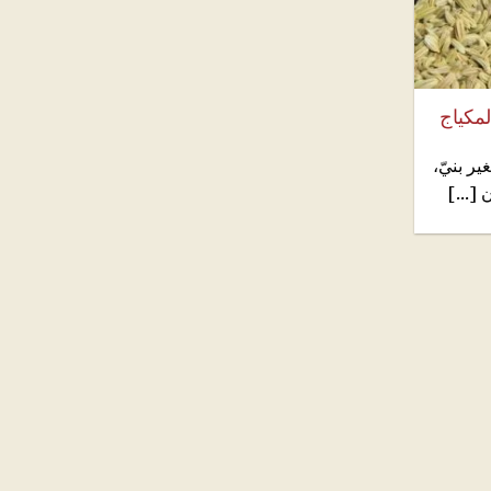
لمكياج
ر بنيّ،
[...]