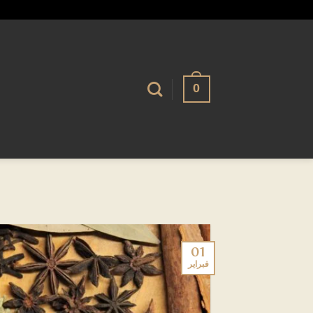
تخطي
alhassnaa.com
للمحتوى
0
01
فبراير