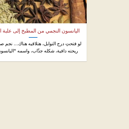
اليانسون النجمي من المطبخ إلى علبة ا
لو فتحتِ درج التوابل، هتلاقيه هناك… نجم صغي
ريحته دافية، شكله جذّاب، واسمه “اليانسون 