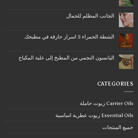
لا
توجد
تعليقات
على
الجانب المظلم للجمال
ما
لا
لا
توجد
تعرفه
تعليقات
عن
على
اكليل
الشطة الحمراء 5 اسرار حارقة في مطبخك
الجانب
الجبل
لا
المظلم
توجد
للجمال
تعليقات
على
اليانسون النجمي من المطبخ إلى علبة المكياج
الشطة
لا
الحمراء
توجد
5
تعليقات
اسرار
على
حارقة
اليانسون
في
CATEGORIES
النجمي
مطبخك
من
المطبخ
إلى
Carrier Oils زيوت حاملة
علبة
المكياج
Essential Oils زيوت عطرية اساسية
جميع المنتجات