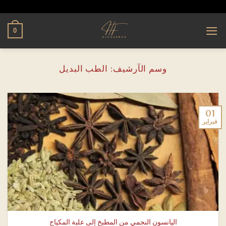
تخطي
alhassnaa.com
للمحتوى
0
وسم الآرشيف:
الطب البديل
01
فبراير
اليانسون النجمي من المطبخ إلى علبة المكياج