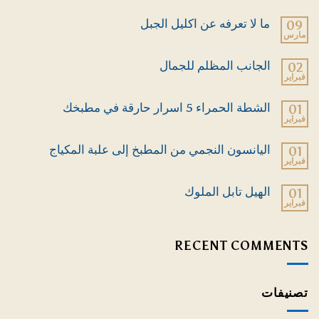
ما لا تعرفه عن اكليل الجبل
09
مارس
لا
توجد
تعليقات
الجانب المظلم للجمال
02
على
فبراير
ما
لا
لا
توجد
تعرفه
تعليقات
الشطة الحمراء 5 اسرار حارقة في مطبخك
01
عن
على
اكليل
فبراير
الجانب
لا
الجبل
المظلم
توجد
للجمال
تعليقات
اليانسون النجمي من المطبخ إلى علبة المكياج
01
على
فبراير
الشطة
لا
الحمراء
توجد
5
تعليقات
الهيل تابل الملوك
01
اسرار
على
حارقة
فبراير
اليانسون
لا
في
النجمي
توجد
مطبخك
من
تعليقات
المطبخ
على
RECENT COMMENTS
إلى
الهيل
علبة
تابل
المكياج
الملوك
تصنيفات