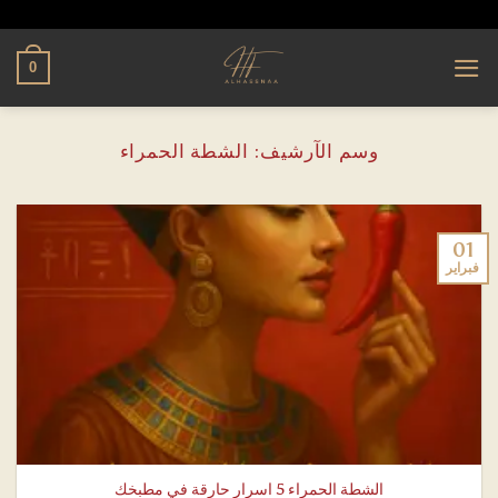
تخطي
alhassnaa.com
للمحتوى
0
وسم الآرشيف:
الشطة الحمراء
01
فبراير
الشطة الحمراء 5 اسرار حارقة في مطبخك