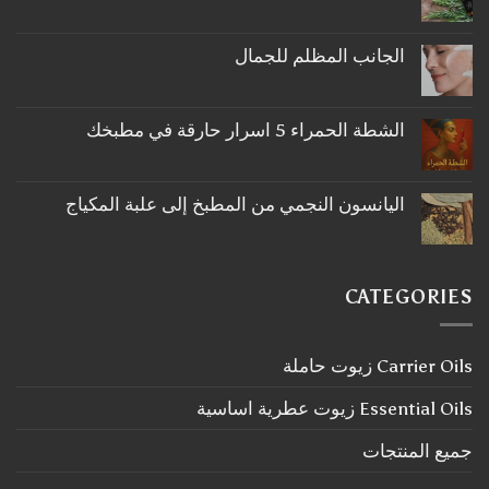
لا
توجد
تعليقات
على
الجانب المظلم للجمال
ما
لا
لا
توجد
تعرفه
تعليقات
عن
على
اكليل
الشطة الحمراء 5 اسرار حارقة في مطبخك
الجانب
الجبل
لا
المظلم
توجد
للجمال
تعليقات
على
اليانسون النجمي من المطبخ إلى علبة المكياج
الشطة
لا
الحمراء
توجد
5
تعليقات
اسرار
على
حارقة
اليانسون
في
CATEGORIES
النجمي
مطبخك
من
المطبخ
إلى
Carrier Oils زيوت حاملة
علبة
المكياج
Essential Oils زيوت عطرية اساسية
جميع المنتجات