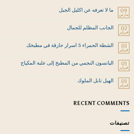
ما لا تعرفه عن اكليل الجبل
09
مارس
لا
توجد
تعليقات
الجانب المظلم للجمال
02
على
فبراير
ما
لا
لا
توجد
تعرفه
تعليقات
الشطة الحمراء 5 اسرار حارقة في مطبخك
01
عن
على
اكليل
فبراير
الجانب
لا
الجبل
المظلم
توجد
للجمال
تعليقات
اليانسون النجمي من المطبخ إلى علبة المكياج
01
على
فبراير
الشطة
لا
الحمراء
توجد
5
تعليقات
الهيل تابل الملوك
01
اسرار
على
حارقة
فبراير
اليانسون
لا
في
النجمي
توجد
مطبخك
من
تعليقات
المطبخ
على
RECENT COMMENTS
إلى
الهيل
علبة
تابل
المكياج
الملوك
تصنيفات