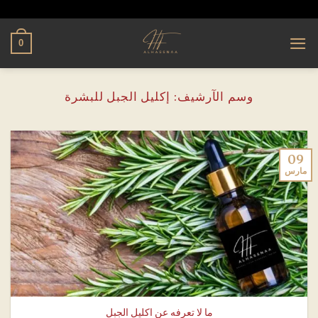
تخطي
alhassnaa.com
للمحتوى
0
وسم الآرشيف:
إكليل الجبل للبشرة
09
مارس
ما لا تعرفه عن اكليل الجبل