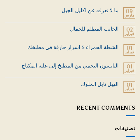
ما لا تعرفه عن اكليل الجبل
09
مارس
لا
توجد
تعليقات
الجانب المظلم للجمال
02
على
فبراير
ما
لا
لا
توجد
تعرفه
تعليقات
الشطة الحمراء 5 اسرار حارقة في مطبخك
01
عن
على
اكليل
فبراير
الجانب
لا
الجبل
المظلم
توجد
للجمال
تعليقات
اليانسون النجمي من المطبخ إلى علبة المكياج
01
على
فبراير
الشطة
لا
الحمراء
توجد
5
تعليقات
الهيل تابل الملوك
01
اسرار
على
حارقة
فبراير
اليانسون
لا
في
النجمي
توجد
مطبخك
من
تعليقات
المطبخ
على
RECENT COMMENTS
إلى
الهيل
علبة
تابل
المكياج
الملوك
تصنيفات