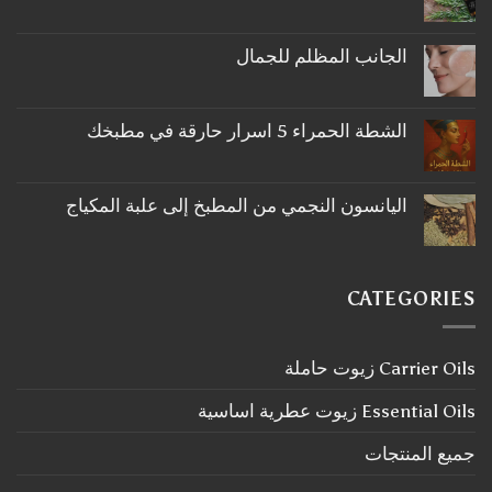
لا
توجد
تعليقات
على
الجانب المظلم للجمال
ما
لا
لا
توجد
تعرفه
تعليقات
عن
على
اكليل
الشطة الحمراء 5 اسرار حارقة في مطبخك
الجانب
الجبل
لا
المظلم
توجد
للجمال
تعليقات
على
اليانسون النجمي من المطبخ إلى علبة المكياج
الشطة
لا
الحمراء
توجد
5
تعليقات
اسرار
على
حارقة
اليانسون
في
CATEGORIES
النجمي
مطبخك
من
المطبخ
إلى
Carrier Oils زيوت حاملة
علبة
المكياج
Essential Oils زيوت عطرية اساسية
جميع المنتجات