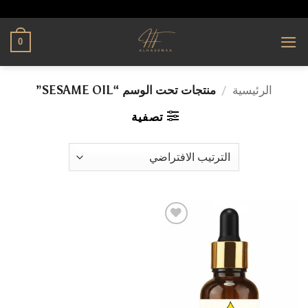
تخطي
alhassnaa.com
للمحتوى
0
الرئيسية
/
منتجات تحت الوسم “SESAME OIL”
تصفية
إضافة
إلى
قائمة
الرغبات