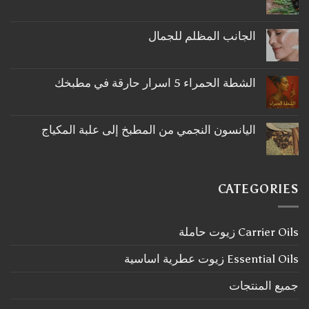
لا
توجد
تعليقات
على
الجانب المظلم للجمال
ما
لا
لا
توجد
تعرفه
تعليقات
عن
على
اكليل
الشطة الحمراء 5 اسرار حارقة في مطبخك
الجانب
الجبل
لا
المظلم
توجد
للجمال
تعليقات
على
اليانسون النجمي من المطبخ إلى علبة المكياج
الشطة
لا
الحمراء
توجد
5
تعليقات
اسرار
على
حارقة
اليانسون
في
CATEGORIES
النجمي
مطبخك
من
المطبخ
إلى
Carrier Oils زيوت حاملة
علبة
المكياج
Essential Oils زيوت عطرية اساسية
جميع المنتجات