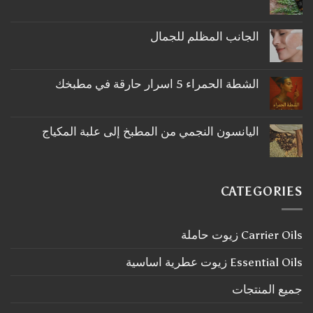
لا
توجد
تعليقات
على
الجانب المظلم للجمال
ما
لا
لا
توجد
تعرفه
تعليقات
عن
على
اكليل
الشطة الحمراء 5 اسرار حارقة في مطبخك
الجانب
الجبل
لا
المظلم
توجد
للجمال
تعليقات
على
اليانسون النجمي من المطبخ إلى علبة المكياج
الشطة
لا
الحمراء
توجد
5
تعليقات
اسرار
على
حارقة
اليانسون
في
CATEGORIES
النجمي
مطبخك
من
المطبخ
إلى
Carrier Oils زيوت حاملة
علبة
المكياج
Essential Oils زيوت عطرية اساسية
جميع المنتجات