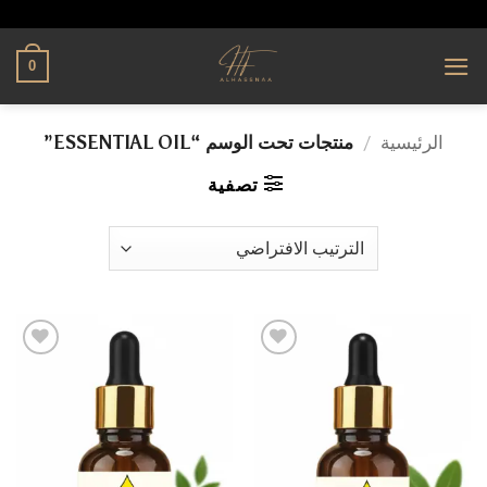
تخطي
alhassnaa.com
للمحتوى
0
الرئيسية
/
منتجات تحت الوسم “ESSENTIAL OIL”
تصفية
إضافة
إضافة
إلى
إلى
قائمة
قائمة
الرغبات
الرغبات