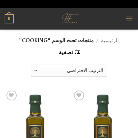
تخطي
alhassnaa.com
للمحتوى
0
الرئيسية
/
منتجات تحت الوسم “COOKING”
تصفية
إضافة
إضافة
إلى
إلى
قائمة
قائمة
الرغبات
الرغبات