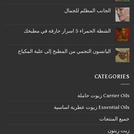
توجد
تعليقات
على
الجانب المظلم للجمال
ما
لا
لا
توجد
تعرفه
تعليقات
عن
على
اكليل
الشطة الحمراء 5 اسرار حارقة في مطبخك
الجانب
الجبل
لا
المظلم
توجد
للجمال
تعليقات
على
اليانسون النجمي من المطبخ إلى علبة المكياج
الشطة
لا
الحمراء
توجد
5
تعليقات
اسرار
على
حارقة
اليانسون
في
CATEGORIES
النجمي
مطبخك
من
المطبخ
إلى
Carrier Oils زيوت حاملة
علبة
المكياج
Essential Oils زيوت عطرية اساسية
جميع المنتجات
زيت زيتون