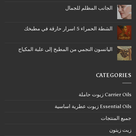
تعليقات
على
الجانب المظلم للجمال
ما
لا
لا
توجد
تعرفه
تعليقات
عن
على
اكليل
الشطة الحمراء 5 اسرار حارقة في مطبخك
الجانب
الجبل
لا
المظلم
توجد
للجمال
تعليقات
على
اليانسون النجمي من المطبخ إلى علبة المكياج
الشطة
لا
الحمراء
توجد
5
تعليقات
اسرار
على
حارقة
اليانسون
في
CATEGORIES
النجمي
مطبخك
من
المطبخ
إلى
Carrier Oils زيوت حاملة
علبة
المكياج
Essential Oils زيوت عطرية اساسية
جميع المنتجات
زيت زيتون