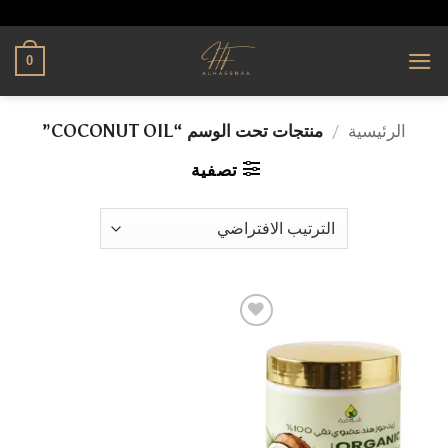
تخطي
alhassnaa.com
للمحتوى
0
الرئيسية
/
منتجات تحت الوسم “COCONUT OIL”
تصفية
إضافة
إلى
قائمة
الرغبات