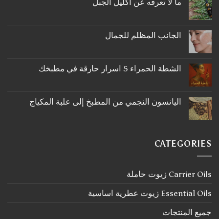
ما لا تعرفه عن اكليل الجبل
لا
توجد
تعليقات
على
الجانب المظلم للجمال
ما
لا
لا
توجد
تعرفه
تعليقات
عن
على
اكليل
الشطة الحمراء 5 اسرار حارقة في مطبخك
الجانب
الجبل
لا
المظلم
توجد
للجمال
تعليقات
على
اليانسون النجمي من المطبخ إلى علبة المكياج
الشطة
لا
الحمراء
توجد
5
تعليقات
اسرار
على
حارقة
اليانسون
في
CATEGORIES
النجمي
مطبخك
من
المطبخ
إلى
Carrier Oils زيوت حاملة
علبة
المكياج
Essential Oils زيوت عطرية اساسية
جميع المنتجات