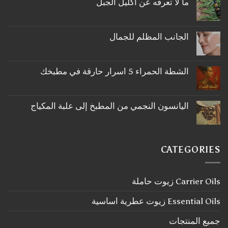
ما لا تعرفه عن اكليل الجبل
لا
توجد
تعليقات
على
الجانب المظلم للجمال
ما
لا
لا
توجد
تعرفه
تعليقات
عن
على
اكليل
الشطة الحمراء 5 اسرار حارقة في مطبخك
الجانب
الجبل
لا
المظلم
توجد
للجمال
تعليقات
على
اليانسون النجمي من المطبخ إلى علبة المكياج
الشطة
لا
الحمراء
توجد
5
تعليقات
اسرار
على
حارقة
اليانسون
في
CATEGORIES
النجمي
مطبخك
من
المطبخ
إلى
Carrier Oils زيوت حاملة
علبة
المكياج
Essential Oils زيوت عطرية اساسية
جميع المنتجات