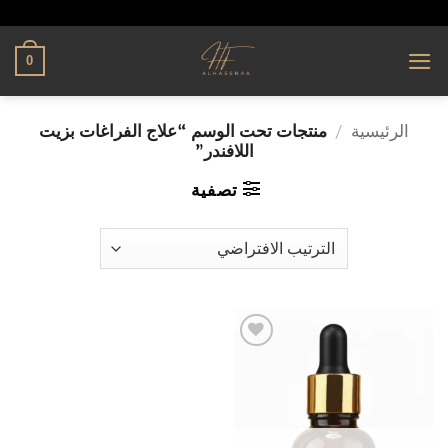
تخطي
alhassnaa.com
للمحتوى
0
الرئيسية
/
منتجات تحت الوسم “علاج الفراغات بزيت
اللافندر”
تصفية
إضافة
إلى
قائمة
الرغبات