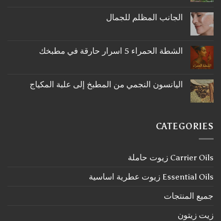
توجد
تعليقات
على
الجانب المظلم للجمال
ما
لا
لا
توجد
تعرفه
تعليقات
عن
على
اكليل
الشطة الحمراء 5 اسرار حارقة في مطبخك
الجانب
الجبل
لا
المظلم
توجد
للجمال
تعليقات
على
اليانسون النجمي من المطبخ إلى علبة المكياج
الشطة
لا
الحمراء
توجد
5
تعليقات
اسرار
على
حارقة
اليانسون
في
CATEGORIES
النجمي
مطبخك
من
المطبخ
إلى
Carrier Oils زيوت حاملة
علبة
المكياج
Essential Oils زيوت عطرية اساسية
جميع المنتجات
زيت زيتون