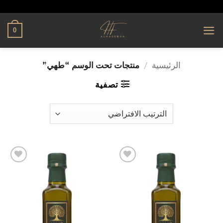
تخطي
alhassnaa.com
للمحتوى
0
الرئيسية
/
منتجات تحت الوسم “طهي”
تصفية
إضافة
إضافة
إلى
إلى
قائمة
قائمة
الرغبات
الرغبات