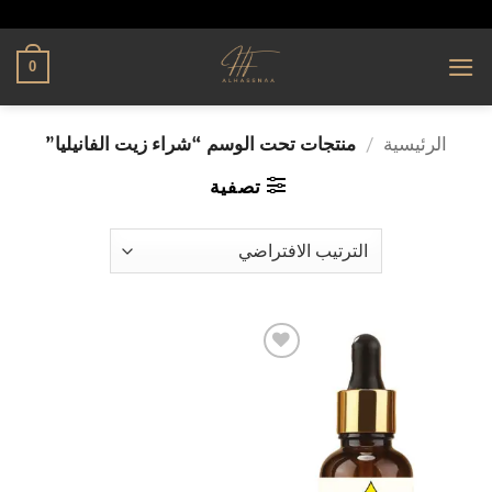
تخطي
alhassnaa.com
للمحتوى
0
الرئيسية
/
منتجات تحت الوسم “شراء زيت الفانيليا”
تصفية
إضافة
إلى
قائمة
الرغبات