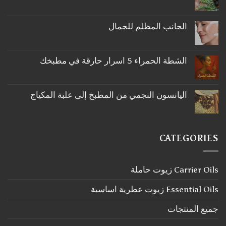
لا
توجد
تعليقات
على
الجانب المظلم للجمال
ما
لا
لا
توجد
تعرفه
تعليقات
عن
على
اكليل
الشطة الحمراء 5 اسرار حارقة في مطبخك
الجانب
الجبل
لا
المظلم
توجد
للجمال
تعليقات
على
اليانسون النجمي من المطبخ إلى علبة المكياج
الشطة
لا
الحمراء
توجد
5
تعليقات
اسرار
على
حارقة
اليانسون
في
CATEGORIES
النجمي
مطبخك
من
المطبخ
إلى
Carrier Oils زيوت حاملة
علبة
المكياج
Essential Oils زيوت عطرية اساسية
جميع المنتجات