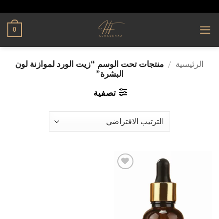
تخطي
alhassnaa.com
للمحتوى
0
الرئيسية
/
منتجات تحت الوسم “زيت الورد لموازنة لون
البشرة”
تصفية
إضافة
إلى
قائمة
الرغبات