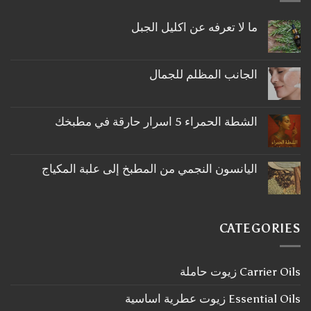
ما لا تعرفه عن اكليل الجبل
لا
توجد
تعليقات
على
الجانب المظلم للجمال
ما
لا
لا
توجد
تعرفه
تعليقات
عن
على
اكليل
الشطة الحمراء 5 اسرار حارقة في مطبخك
الجانب
الجبل
لا
المظلم
توجد
للجمال
تعليقات
على
اليانسون النجمي من المطبخ إلى علبة المكياج
الشطة
لا
الحمراء
توجد
5
تعليقات
اسرار
على
حارقة
اليانسون
في
CATEGORIES
النجمي
مطبخك
من
المطبخ
إلى
Carrier Oils زيوت حاملة
علبة
المكياج
Essential Oils زيوت عطرية اساسية