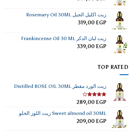
زيت اكليل الجبل Rosemary Oil 30ML
319,00
EGP
زيت لبان الدكر Frankincense Oil 30 ML
339,00
EGP
TOP RATED
زيت الورد مقطر Distilled ROSE OIL 30ML
تم
289,00
EGP
التقييم
4.00
من
Sweet almond oil 30ML زيت اللوز الحلو
5
209,00
EGP