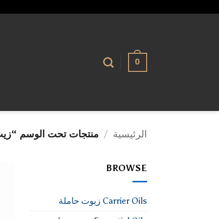
تخطي
alhassnaa.com
للمحتوى
0
الرئيسية
/
منتجات تحت الوسم “زيت 
BROWSE
Carrier Oils زيوت حاملة