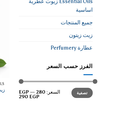
Essential Oils زيوت عطرية
اساسية
جميع المنتجات
زيت زيتون
عطارة Perfumery
الفرز حسب السعر
 OILS
أدنى
أعلى
السعر:
280 EGP
—
تصفية
سعر
سعر
290 EGP