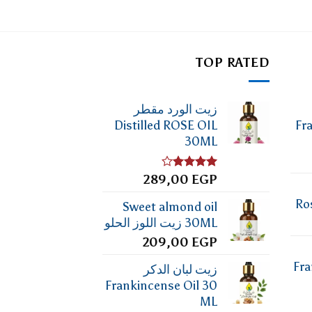
TOP RATED
زيت الورد مقطر
Distilled ROSE OIL
Fr
30ML
تم
EGP
289,00
التقييم
4.00
من
Ro
Sweet almond oil
5
30ML زيت اللوز الحلو
209,00
EGP
Fra
زيت لبان الدكر
Frankincense Oil 30
ML