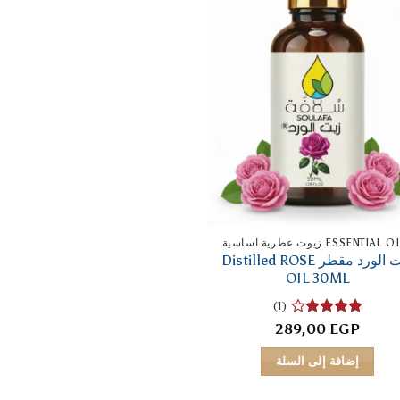
ESSENTIAL زيوت عطرية اساسية
زيت الورد مقطر Distilled ROSE
OIL 30ML
(1)
تم
289,00
EGP
التقييم
4
من 5
إضافة إلى السلة