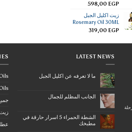
598,00
EGP
زيت اكليل الجبل
Rosemary Oil 30ML
319,00
EGP
IES
LATEST NEWS
ما لا تعرفه عن اكليل الجبل
ier Oils
لا
توجد
tial Oils
تعليقات
على
الجانب المظلم للجمال
ما
جميع
لا
لا
رحلة
تعرفه
توجد
عن
زيت 
تعليقات
على
اكليل
الشطة الحمراء 5 اسرار حارقة في
الجبل
الجانب
مطبخك
عطارة ery
المظلم
للجمال
لا