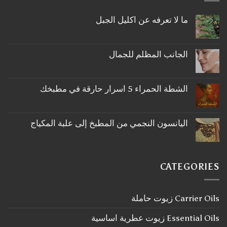
ما لا تعرفه عن اكليل الجبل
لا
توجد
تعليقات
على
الجانب المظلم للجمال
ما
لا
لا
توجد
تعرفه
تعليقات
عن
على
اكليل
الشطة الحمراء 5 اسرار حارقة في مطبخك
الجانب
الجبل
لا
المظلم
توجد
للجمال
تعليقات
على
اليانسون النجمي من المطبخ إلى علبة المكياج
الشطة
لا
الحمراء
توجد
5
تعليقات
اسرار
على
حارقة
اليانسون
في
CATEGORIES
النجمي
مطبخك
من
المطبخ
إلى
Carrier Oils زيوت حاملة
علبة
المكياج
Essential Oils زيوت عطرية اساسية