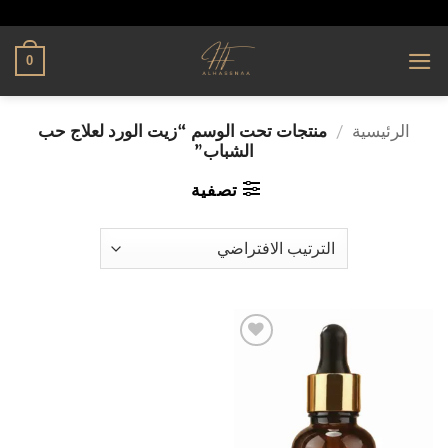
تخطي
alhassnaa.com
للمحتوى
0
الرئيسية
/
منتجات تحت الوسم “زيت الورد لعلاج حب
الشباب”
تصفية
إضافة
إلى
قائمة
الرغبات