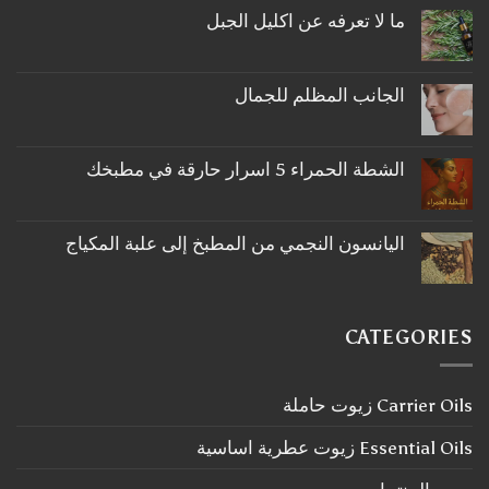
ما لا تعرفه عن اكليل الجبل
لا
توجد
تعليقات
على
الجانب المظلم للجمال
ما
لا
لا
توجد
تعرفه
تعليقات
عن
على
اكليل
الشطة الحمراء 5 اسرار حارقة في مطبخك
الجانب
الجبل
لا
المظلم
توجد
للجمال
تعليقات
على
اليانسون النجمي من المطبخ إلى علبة المكياج
الشطة
لا
الحمراء
توجد
5
تعليقات
اسرار
على
حارقة
اليانسون
في
CATEGORIES
النجمي
مطبخك
من
المطبخ
إلى
Carrier Oils زيوت حاملة
علبة
المكياج
Essential Oils زيوت عطرية اساسية