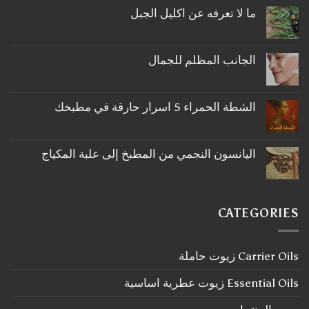
ما لا تعرفه عن اكليل الجبل
لا
توجد
تعليقات
على
الجانب المظلم للجمال
ما
لا
لا
توجد
تعرفه
تعليقات
عن
على
اكليل
الشطة الحمراء 5 اسرار حارقة في مطبخك
الجانب
الجبل
لا
المظلم
توجد
للجمال
تعليقات
على
اليانسون النجمي من المطبخ إلى علبة المكياج
الشطة
لا
الحمراء
توجد
5
تعليقات
اسرار
على
حارقة
اليانسون
في
CATEGORIES
النجمي
مطبخك
من
المطبخ
إلى
Carrier Oils زيوت حاملة
علبة
المكياج
Essential Oils زيوت عطرية اساسية