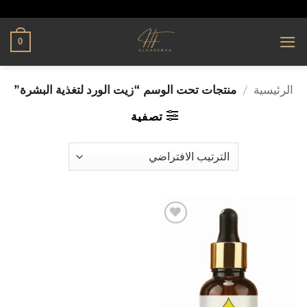
تخطي
alhassnaa.com
للمحتوى
0
الرئيسية
/
منتجات تحت الوسم “زيت الورد لتغذية البشرة”
تصفية
إضافة
إلى
قائمة
الرغبات