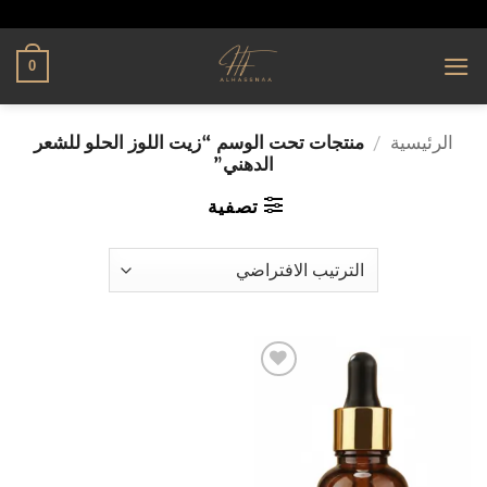
تخطي
alhassnaa.com
للمحتوى
0
الرئيسية
/
منتجات تحت الوسم “زيت اللوز الحلو للشعر
الدهني”
تصفية
إضافة
إلى
قائمة
الرغبات