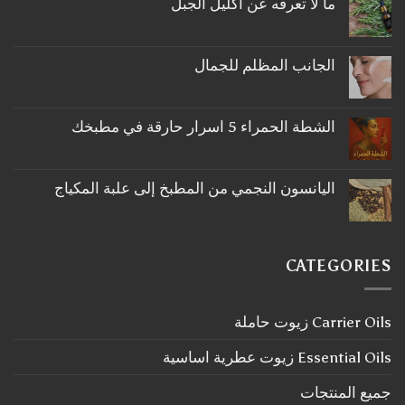
ما لا تعرفه عن اكليل الجبل
لا
توجد
تعليقات
على
الجانب المظلم للجمال
ما
لا
لا
توجد
تعرفه
تعليقات
عن
على
اكليل
الشطة الحمراء 5 اسرار حارقة في مطبخك
الجانب
الجبل
لا
المظلم
توجد
للجمال
تعليقات
على
اليانسون النجمي من المطبخ إلى علبة المكياج
الشطة
لا
الحمراء
توجد
5
تعليقات
اسرار
على
حارقة
اليانسون
في
CATEGORIES
النجمي
مطبخك
من
المطبخ
إلى
Carrier Oils زيوت حاملة
علبة
المكياج
Essential Oils زيوت عطرية اساسية
جميع المنتجات