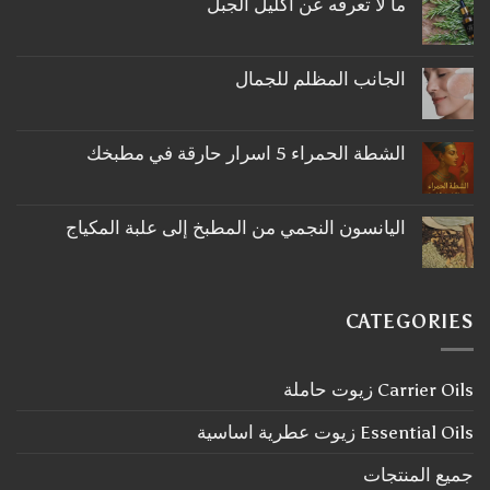
ما لا تعرفه عن اكليل الجبل
لا
توجد
تعليقات
على
الجانب المظلم للجمال
ما
لا
لا
توجد
تعرفه
تعليقات
عن
على
اكليل
الشطة الحمراء 5 اسرار حارقة في مطبخك
الجانب
الجبل
لا
المظلم
توجد
للجمال
تعليقات
على
اليانسون النجمي من المطبخ إلى علبة المكياج
الشطة
لا
الحمراء
توجد
5
تعليقات
اسرار
على
حارقة
اليانسون
في
CATEGORIES
النجمي
مطبخك
من
المطبخ
إلى
Carrier Oils زيوت حاملة
علبة
المكياج
Essential Oils زيوت عطرية اساسية
جميع المنتجات