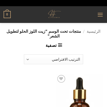
تخطي
alhassnaa.com
للمحتوى
0
الرئيسية
/
منتجات تحت الوسم “زيت اللوز الحلو لتطويل
الشعر”
تصفية
إضافة
إلى
قائمة
الرغبات