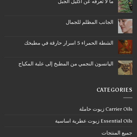
ما لا تعرفه عن اكليل الجبل
لا
توجد
تعليقات
على
الجانب المظلم للجمال
ما
لا
لا
توجد
تعرفه
تعليقات
عن
على
اكليل
الشطة الحمراء 5 اسرار حارقة في مطبخك
الجانب
الجبل
لا
المظلم
توجد
للجمال
تعليقات
على
اليانسون النجمي من المطبخ إلى علبة المكياج
الشطة
لا
الحمراء
توجد
5
تعليقات
اسرار
على
حارقة
اليانسون
في
CATEGORIES
النجمي
مطبخك
من
المطبخ
إلى
Carrier Oils زيوت حاملة
علبة
المكياج
Essential Oils زيوت عطرية اساسية
جميع المنتجات