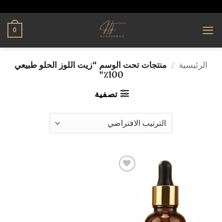
تخطي
alhassnaa.com
للمحتوى
0
الرئيسية
/
منتجات تحت الوسم “زيت اللوز الحلو طبيعي
100٪”
تصفية
إضافة
إلى
قائمة
الرغبات