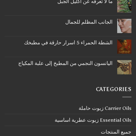
ما لا تعرفه عن اكليل الجبل
لا
توجد
تعليقات
على
الجانب المظلم للجمال
ما
لا
لا
توجد
تعرفه
تعليقات
عن
على
اكليل
الشطة الحمراء 5 اسرار حارقة في مطبخك
الجانب
الجبل
لا
المظلم
توجد
للجمال
تعليقات
على
اليانسون النجمي من المطبخ إلى علبة المكياج
الشطة
لا
الحمراء
توجد
5
تعليقات
اسرار
على
حارقة
اليانسون
في
CATEGORIES
النجمي
مطبخك
من
المطبخ
إلى
Carrier Oils زيوت حاملة
علبة
المكياج
Essential Oils زيوت عطرية اساسية
جميع المنتجات