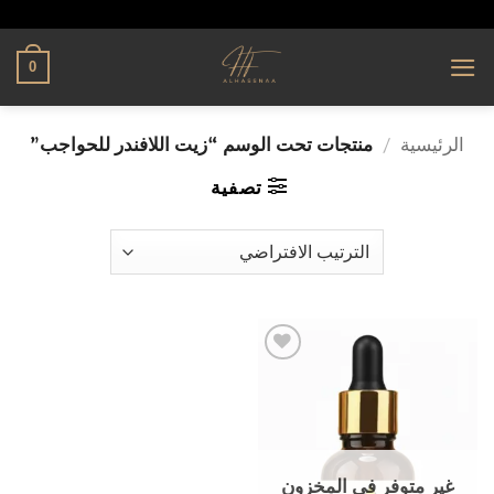
تخطي
alhassnaa.com
للمحتوى
0
الرئيسية
/
منتجات تحت الوسم “زيت اللافندر للحواجب”
تصفية
إضافة
إلى
قائمة
الرغبات
غير متوفر في المخزون