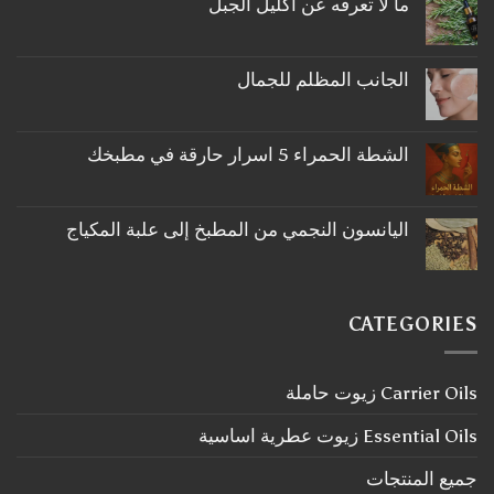
ما لا تعرفه عن اكليل الجبل
لا
توجد
تعليقات
على
الجانب المظلم للجمال
ما
لا
لا
توجد
تعرفه
تعليقات
عن
على
اكليل
الشطة الحمراء 5 اسرار حارقة في مطبخك
الجانب
الجبل
لا
المظلم
توجد
للجمال
تعليقات
على
اليانسون النجمي من المطبخ إلى علبة المكياج
الشطة
لا
الحمراء
توجد
5
تعليقات
اسرار
على
حارقة
اليانسون
في
CATEGORIES
النجمي
مطبخك
من
المطبخ
إلى
Carrier Oils زيوت حاملة
علبة
المكياج
Essential Oils زيوت عطرية اساسية
جميع المنتجات