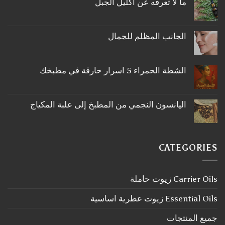
ما لا تعرفه عن اكليل الجبل
لا
توجد
تعليقات
على
الجانب المظلم للجمال
ما
لا
لا
توجد
تعرفه
تعليقات
عن
على
اكليل
الشطة الحمراء 5 اسرار حارقة في مطبخك
الجانب
الجبل
لا
المظلم
توجد
للجمال
تعليقات
على
اليانسون النجمي من المطبخ إلى علبة المكياج
الشطة
لا
الحمراء
توجد
5
تعليقات
اسرار
على
حارقة
اليانسون
في
CATEGORIES
النجمي
مطبخك
من
المطبخ
إلى
Carrier Oils زيوت حاملة
علبة
المكياج
Essential Oils زيوت عطرية اساسية
جميع المنتجات