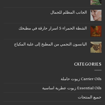
لا
توجد
تعليقات
على
الجانب المظلم للجمال
ما
لا
لا
توجد
تعرفه
تعليقات
عن
على
اكليل
الشطة الحمراء 5 اسرار حارقة في مطبخك
الجانب
الجبل
لا
المظلم
توجد
للجمال
تعليقات
على
اليانسون النجمي من المطبخ إلى علبة المكياج
الشطة
لا
الحمراء
توجد
5
تعليقات
اسرار
على
حارقة
اليانسون
في
CATEGORIES
النجمي
مطبخك
من
المطبخ
إلى
Carrier Oils زيوت حاملة
علبة
المكياج
Essential Oils زيوت عطرية اساسية
جميع المنتجات