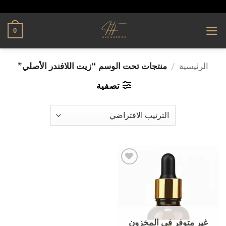
تخطي
alhassnaa.com
للمحتوى
0
الرئيسية
/
منتجات تحت الوسم “زيت اللافندر الأصلي”
تصفية
إضافة
إلى
قائمة
الرغبات
غير متوفر في المخزون