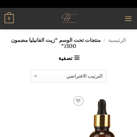
تخطي
alhassnaa.com
للمحتوى
0
الرئيسية
/
منتجات تحت الوسم “زيت الفانيليا مضمون
100٪”
تصفية
إضافة
إلى
قائمة
الرغبات