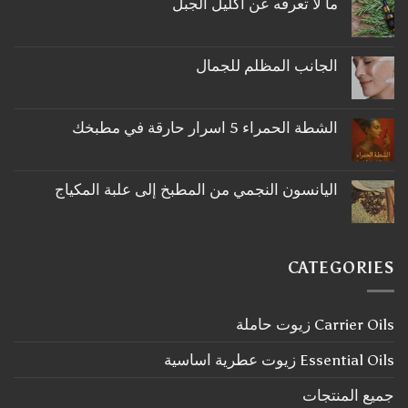
ما لا تعرفه عن اكليل الجبل
لا
توجد
تعليقات
على
الجانب المظلم للجمال
ما
لا
لا
توجد
تعرفه
تعليقات
عن
على
اكليل
الشطة الحمراء 5 اسرار حارقة في مطبخك
الجانب
الجبل
لا
المظلم
توجد
للجمال
تعليقات
على
اليانسون النجمي من المطبخ إلى علبة المكياج
الشطة
لا
الحمراء
توجد
5
تعليقات
اسرار
على
حارقة
اليانسون
في
CATEGORIES
النجمي
مطبخك
من
المطبخ
إلى
Carrier Oils زيوت حاملة
علبة
المكياج
Essential Oils زيوت عطرية اساسية
جميع المنتجات