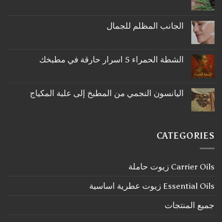
لا
توجد
تعليقات
على
الجانب المظلم للجمال
ما
لا
لا
توجد
تعرفه
تعليقات
عن
على
اكليل
الشطة الحمراء 5 اسرار حارقة في مطبخك
الجانب
الجبل
لا
المظلم
توجد
للجمال
تعليقات
على
اليانسون النجمي من المطبخ إلى علبة المكياج
الشطة
لا
الحمراء
توجد
5
تعليقات
اسرار
على
حارقة
اليانسون
في
CATEGORIES
النجمي
مطبخك
من
المطبخ
إلى
Carrier Oils زيوت حاملة
علبة
المكياج
Essential Oils زيوت عطرية اساسية
جميع المنتجات