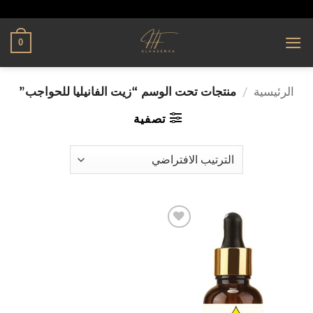
تخطي
alhassnaa.com
للمحتوى
0
الرئيسية
/
منتجات تحت الوسم “زيت الفانيليا للحواجب”
تصفية
إضافة
إلى
قائمة
الرغبات