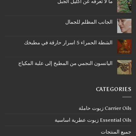
ما لا تعرفه عن اكليل الجبل
لا
توجد
تعليقات
على
الجانب المظلم للجمال
ما
لا
لا
توجد
تعرفه
تعليقات
عن
على
اكليل
الشطة الحمراء 5 اسرار حارقة في مطبخك
الجانب
الجبل
لا
المظلم
توجد
للجمال
تعليقات
على
اليانسون النجمي من المطبخ إلى علبة المكياج
الشطة
لا
الحمراء
توجد
5
تعليقات
اسرار
على
حارقة
اليانسون
في
CATEGORIES
النجمي
مطبخك
من
المطبخ
إلى
Carrier Oils زيوت حاملة
علبة
المكياج
Essential Oils زيوت عطرية اساسية
جميع المنتجات