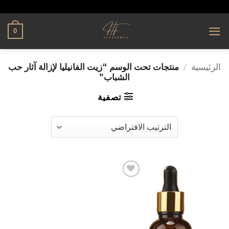
تخطي
alhassnaa.com
للمحتوى
0
الرئيسية
/
منتجات تحت الوسم “زيت الفانيليا لإزالة آثار حب
الشباب”
تصفية
إضافة
إلى
قائمة
الرغبات