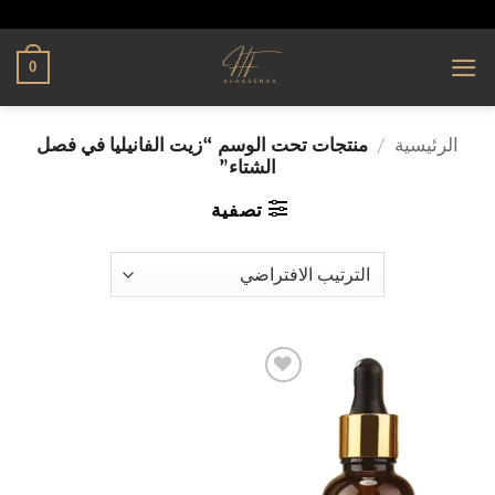
تخطي
alhassnaa.com
للمحتوى
0
الرئيسية
/
منتجات تحت الوسم “زيت الفانيليا في فصل
الشتاء”
تصفية
إضافة
إلى
قائمة
الرغبات