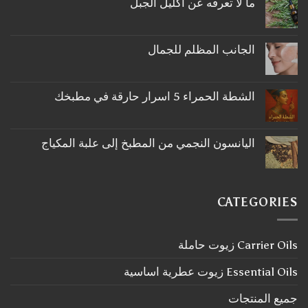
ما لا تعرفه عن اكليل الجبل
لا
توجد
تعليقات
على
الجانب المظلم للجمال
ما
لا
لا
توجد
تعرفه
تعليقات
عن
على
اكليل
الشطة الحمراء 5 اسرار حارقة في مطبخك
الجانب
الجبل
لا
المظلم
توجد
للجمال
تعليقات
على
اليانسون النجمي من المطبخ إلى علبة المكياج
الشطة
لا
الحمراء
توجد
5
تعليقات
اسرار
على
حارقة
اليانسون
في
CATEGORIES
النجمي
مطبخك
من
المطبخ
إلى
Carrier Oils زيوت حاملة
علبة
المكياج
Essential Oils زيوت عطرية اساسية
جميع المنتجات