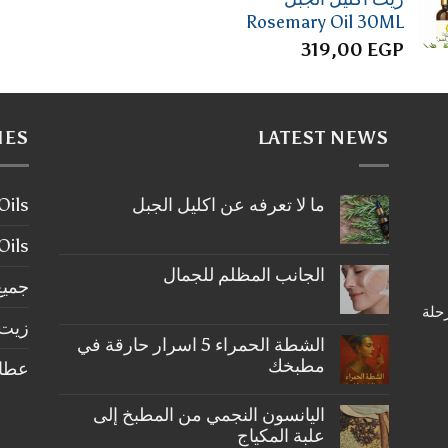
Rosemary Oil 30ML
319,00
EGP
IES
LATEST NEWS
ما لا تعرفه عن اكليل الجبل
ier Oils
لا
توجد
tial Oils
تعليقات
على
الجانب المظلم للجمال
ما
جميع
لا
لا
رحلة
تعرفه
توجد
عن
زيت 
تعليقات
على
اكليل
الشطة الحمراء 5 اسرار حارقة في
الجبل
الجانب
مطبخك
عطارة ery
المظلم
للجمال
لا
توجد
اليانسون النجمي من المطبخ إلى
تعليقات
على
علبة المكياج
الشطة