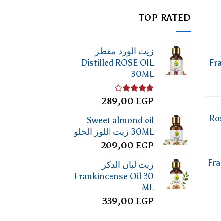
TOP RATED
زيت الورد مقطر
Distilled ROSE OIL
Fr
30ML
تم
EGP
289,00
التقييم
4.00
من
Ro
Sweet almond oil
5
30ML زيت اللوز الحلو
209,00
EGP
Fra
زيت لبان الدكر
Frankincense Oil 30
ML
339,00
EGP