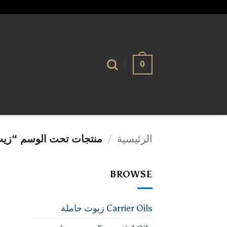
تخطي
alhassnaa.com
للمحتوى
0
الرئيسية
/
منتجات تحت الوسم “زيت
BROWSE
Carrier Oils زيوت حاملة