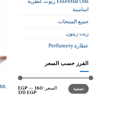
Essential Oils زيوت عطرية
اساسية
جميع المنتجات
زيت زيتون
عطارة Perfumery
الفرز حسب السعر
أدنى
أعلى
 30ML
السعر:
160 EGP
—
تصفية
سعر
سعر
170 EGP