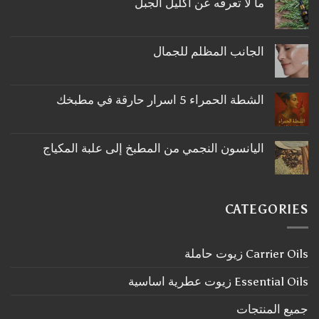
ما لا تعرفه عن اكليل الجبل
لا
توجد
تعليقات
على
الجانب المظلم للجمال
ما
لا
لا
توجد
تعرفه
تعليقات
عن
على
اكليل
الشطة الحمراء 5 اسرار حارقة في مطبخك
الجانب
الجبل
لا
المظلم
توجد
للجمال
تعليقات
على
اليانسون النجمي من المطبخ إلى علبة المكياج
الشطة
لا
الحمراء
توجد
5
تعليقات
اسرار
على
حارقة
اليانسون
في
CATEGORIES
النجمي
مطبخك
من
المطبخ
إلى
Carrier Oils زيوت حاملة
علبة
المكياج
Essential Oils زيوت عطرية اساسية
جميع المنتجات