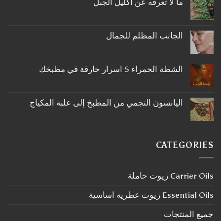
ما لا تعرفه عن اكليل الجبل
لا
توجد
تعليقات
على
الجانب المظلم للجمال
ما
لا
لا
توجد
تعرفه
تعليقات
عن
على
اكليل
الشطة الحمراء 5 اسرار حارقة في مطبخك
الجانب
الجبل
لا
المظلم
توجد
للجمال
تعليقات
على
اليانسون النجمي من المطبخ إلى علبة المكياج
الشطة
لا
الحمراء
توجد
5
تعليقات
اسرار
على
حارقة
اليانسون
في
CATEGORIES
النجمي
مطبخك
من
المطبخ
إلى
Carrier Oils زيوت حاملة
علبة
المكياج
Essential Oils زيوت عطرية اساسية
جميع المنتجات