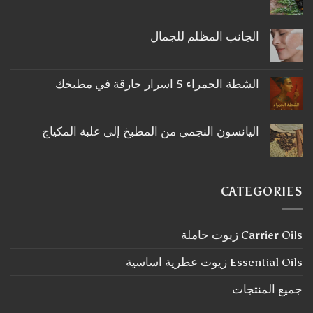
لا
توجد
تعليقات
على
الجانب المظلم للجمال
ما
لا
لا
توجد
تعرفه
تعليقات
عن
على
اكليل
الشطة الحمراء 5 اسرار حارقة في مطبخك
الجانب
الجبل
لا
المظلم
توجد
للجمال
تعليقات
على
اليانسون النجمي من المطبخ إلى علبة المكياج
الشطة
لا
الحمراء
توجد
5
تعليقات
اسرار
على
حارقة
اليانسون
في
CATEGORIES
النجمي
مطبخك
من
المطبخ
إلى
Carrier Oils زيوت حاملة
علبة
المكياج
Essential Oils زيوت عطرية اساسية
جميع المنتجات