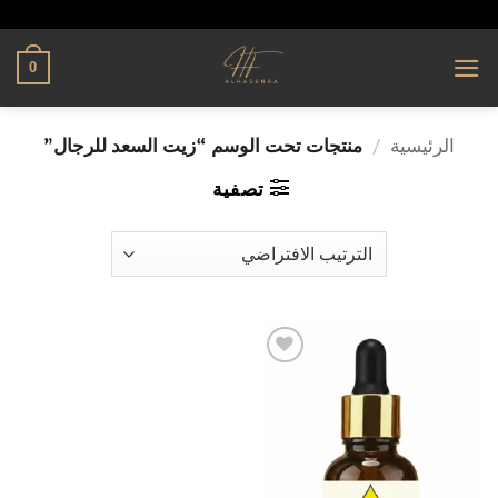
تخطي
alhassnaa.com
للمحتوى
0
الرئيسية
/
منتجات تحت الوسم “زيت السعد للرجال”
تصفية
إضافة
إلى
قائمة
الرغبات