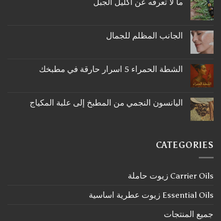
ما لا تعرفه عن اكليل الجبل
لا
توجد
تعليقات
على
الجانب المظلم للجمال
ما
لا
لا
توجد
تعرفه
تعليقات
عن
على
اكليل
الشطة الحمراء 5 اسرار حارقة في مطبخك
الجانب
الجبل
لا
المظلم
توجد
للجمال
تعليقات
على
اليانسون النجمي من المطبخ إلى علبة المكياج
الشطة
لا
الحمراء
توجد
5
تعليقات
اسرار
على
حارقة
اليانسون
في
CATEGORIES
النجمي
مطبخك
من
المطبخ
إلى
Carrier Oils زيوت حاملة
علبة
المكياج
Essential Oils زيوت عطرية اساسية
جميع المنتجات