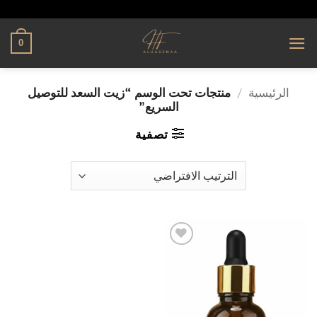
تخطي
alhassnaa.com
للمحتوى
0
الرئيسية
/
منتجات تحت الوسم “زيت السعد للتوصيل
السريع”
تصفية
إضافة
إلى
قائمة
الرغبات