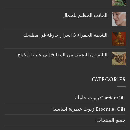
لا
توجد
تعليقات
على
الجانب المظلم للجمال
ما
لا
لا
توجد
تعرفه
تعليقات
عن
على
اكليل
الشطة الحمراء 5 اسرار حارقة في مطبخك
الجانب
الجبل
لا
المظلم
توجد
للجمال
تعليقات
على
اليانسون النجمي من المطبخ إلى علبة المكياج
الشطة
لا
الحمراء
توجد
5
تعليقات
اسرار
على
حارقة
اليانسون
في
CATEGORIES
النجمي
مطبخك
من
المطبخ
إلى
Carrier Oils زيوت حاملة
علبة
المكياج
Essential Oils زيوت عطرية اساسية
جميع المنتجات