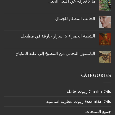
ما لا تعرفه عن اكليل الجبل
لا
توجد
تعليقات
على
الجانب المظلم للجمال
ما
لا
لا
توجد
تعرفه
تعليقات
عن
على
اكليل
الشطة الحمراء 5 اسرار حارقة في مطبخك
الجانب
الجبل
لا
المظلم
توجد
للجمال
تعليقات
على
اليانسون النجمي من المطبخ إلى علبة المكياج
الشطة
لا
الحمراء
توجد
5
تعليقات
اسرار
على
حارقة
اليانسون
في
CATEGORIES
النجمي
مطبخك
من
المطبخ
إلى
Carrier Oils زيوت حاملة
علبة
المكياج
Essential Oils زيوت عطرية اساسية
جميع المنتجات