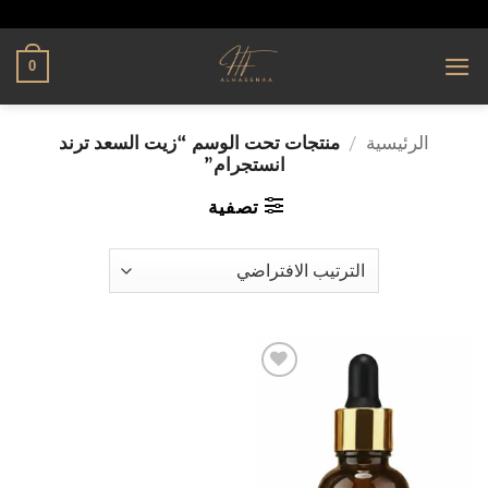
تخطي
alhassnaa.com
للمحتوى
0
الرئيسية
/
منتجات تحت الوسم “زيت السعد ترند
انستجرام”
تصفية
إضافة
إلى
قائمة
الرغبات