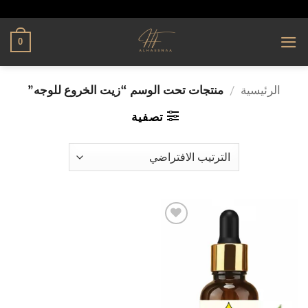
تخطي
alhassnaa.com
للمحتوى
0
الرئيسية
/
منتجات تحت الوسم “زيت الخروع للوجه”
تصفية
إضافة
إلى
قائمة
الرغبات