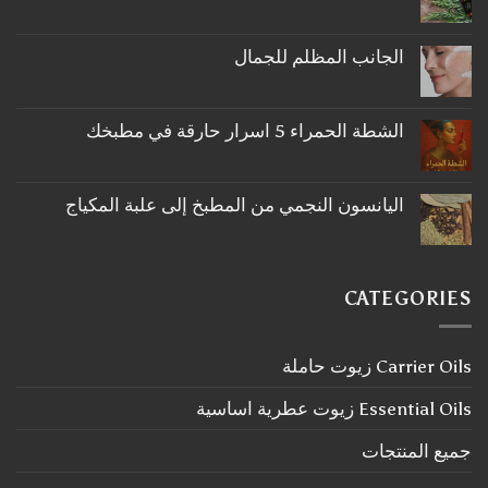
لا
توجد
تعليقات
على
الجانب المظلم للجمال
ما
لا
لا
توجد
تعرفه
تعليقات
عن
على
اكليل
الشطة الحمراء 5 اسرار حارقة في مطبخك
الجانب
الجبل
لا
المظلم
توجد
للجمال
تعليقات
على
اليانسون النجمي من المطبخ إلى علبة المكياج
الشطة
لا
الحمراء
توجد
5
تعليقات
اسرار
على
حارقة
اليانسون
في
CATEGORIES
النجمي
مطبخك
من
المطبخ
إلى
Carrier Oils زيوت حاملة
علبة
المكياج
Essential Oils زيوت عطرية اساسية
جميع المنتجات