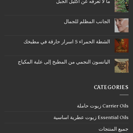
ما لا تعرفه عن اكليل الجبل
لا
توجد
تعليقات
على
الجانب المظلم للجمال
ما
لا
لا
توجد
تعرفه
تعليقات
عن
على
اكليل
الشطة الحمراء 5 اسرار حارقة في مطبخك
الجانب
الجبل
لا
المظلم
توجد
للجمال
تعليقات
على
اليانسون النجمي من المطبخ إلى علبة المكياج
الشطة
لا
الحمراء
توجد
5
تعليقات
اسرار
على
حارقة
اليانسون
في
CATEGORIES
النجمي
مطبخك
من
المطبخ
إلى
Carrier Oils زيوت حاملة
علبة
المكياج
Essential Oils زيوت عطرية اساسية
جميع المنتجات