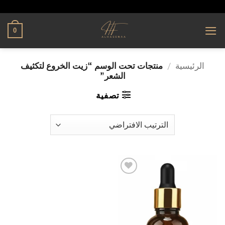
تخطي
alhassnaa.com
للمحتوى
0
الرئيسية
/
منتجات تحت الوسم “زيت الخروع لتكثيف
الشعر”
تصفية
إضافة
إلى
قائمة
الرغبات