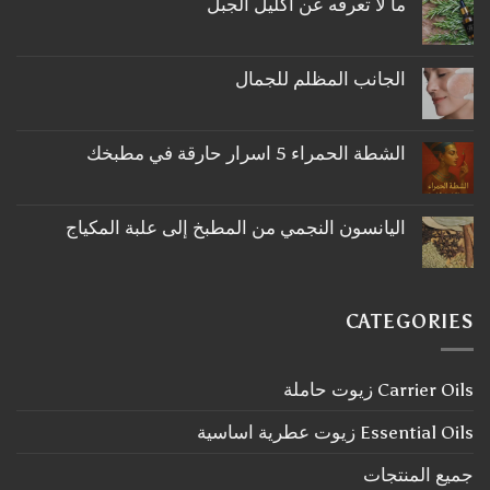
ما لا تعرفه عن اكليل الجبل
لا
توجد
تعليقات
على
الجانب المظلم للجمال
ما
لا
لا
توجد
تعرفه
تعليقات
عن
على
اكليل
الشطة الحمراء 5 اسرار حارقة في مطبخك
الجانب
الجبل
لا
المظلم
توجد
للجمال
تعليقات
على
اليانسون النجمي من المطبخ إلى علبة المكياج
الشطة
لا
الحمراء
توجد
5
تعليقات
اسرار
على
حارقة
اليانسون
في
CATEGORIES
النجمي
مطبخك
من
المطبخ
إلى
Carrier Oils زيوت حاملة
علبة
المكياج
Essential Oils زيوت عطرية اساسية
جميع المنتجات