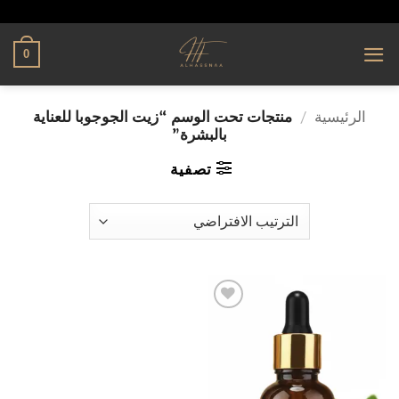
تخطي
alhassnaa.com
للمحتوى
0
الرئيسية
/
منتجات تحت الوسم “زيت الجوجوبا للعناية
بالبشرة”
تصفية
إضافة
إلى
قائمة
الرغبات