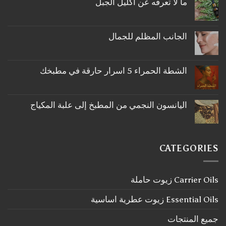
ما لا تعرفه عن اكليل الجبل
لا
توجد
تعليقات
على
الجانب المظلم للجمال
ما
لا
لا
توجد
تعرفه
تعليقات
عن
على
اكليل
الشطة الحمراء 5 اسرار حارقة في مطبخك
الجانب
الجبل
لا
المظلم
توجد
للجمال
تعليقات
على
اليانسون النجمي من المطبخ إلى علبة المكياج
الشطة
لا
الحمراء
توجد
5
تعليقات
اسرار
على
حارقة
اليانسون
في
CATEGORIES
النجمي
مطبخك
من
المطبخ
إلى
Carrier Oils زيوت حاملة
علبة
المكياج
Essential Oils زيوت عطرية اساسية
جميع المنتجات