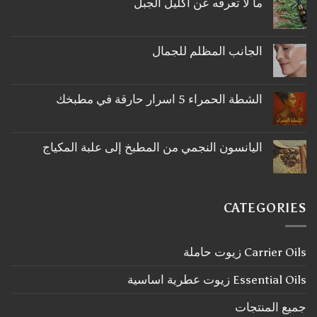
ما لا تعرفه عن اكليل الجبل
لا
توجد
تعليقات
على
الجانب المظلم للجمال
ما
لا
لا
توجد
تعرفه
تعليقات
عن
على
اكليل
الشطة الحمراء 5 اسرار حارقة في مطبخك
الجانب
الجبل
لا
المظلم
توجد
للجمال
تعليقات
على
اليانسون النجمي من المطبخ إلى علبة المكياج
الشطة
لا
الحمراء
توجد
5
تعليقات
اسرار
على
حارقة
اليانسون
في
CATEGORIES
النجمي
مطبخك
من
المطبخ
إلى
Carrier Oils زيوت حاملة
علبة
المكياج
Essential Oils زيوت عطرية اساسية
جميع المنتجات