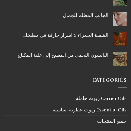
لا
توجد
تعليقات
على
الجانب المظلم للجمال
ما
لا
لا
توجد
تعرفه
تعليقات
عن
على
اكليل
الشطة الحمراء 5 اسرار حارقة في مطبخك
الجانب
الجبل
لا
المظلم
توجد
للجمال
تعليقات
على
اليانسون النجمي من المطبخ إلى علبة المكياج
الشطة
لا
الحمراء
توجد
5
تعليقات
اسرار
على
حارقة
اليانسون
في
CATEGORIES
النجمي
مطبخك
من
المطبخ
إلى
Carrier Oils زيوت حاملة
علبة
المكياج
Essential Oils زيوت عطرية اساسية
جميع المنتجات