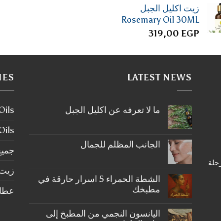
زيت اكليل الجبل
Rosemary Oil 30ML
319,00
EGP
IES
LATEST NEWS
ما لا تعرفه عن اكليل الجبل
ier Oils
لا
توجد
tial Oils
تعليقات
على
الجانب المظلم للجمال
ما
جميع
لا
لا
رحلة
تعرفه
توجد
عن
زيت 
تعليقات
على
اكليل
الشطة الحمراء 5 اسرار حارقة في
الجبل
الجانب
مطبخك
عطارة ery
المظلم
للجمال
لا
توجد
اليانسون النجمي من المطبخ إلى
تعليقات
على