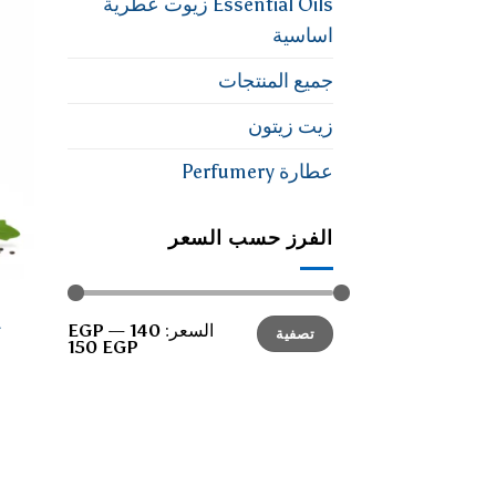
Essential Oils زيوت عطرية
اساسية
جميع المنتجات
زيت زيتون
عطارة Perfumery
الفرز حسب السعر
أدنى
أعلى
السعر:
140 EGP
—
تصفية
سعر
سعر
150 EGP