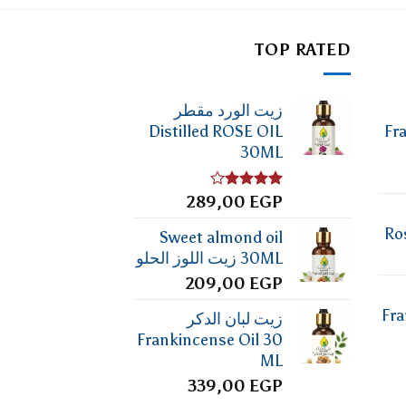
TOP RATED
زيت الورد مقطر
Distilled ROSE OIL
Fr
30ML
تم
EGP
289,00
التقييم
4.00
من
Ro
Sweet almond oil
5
30ML زيت اللوز الحلو
209,00
EGP
Fra
زيت لبان الدكر
Frankincense Oil 30
ML
339,00
EGP