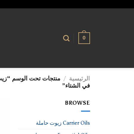
تخطي
alhassnaa.com
للمحتوى
0
الرئيسية
/
منتجات تحت الوسم “زيت
في الشتاء”
BROWSE
Carrier Oils زيوت حاملة