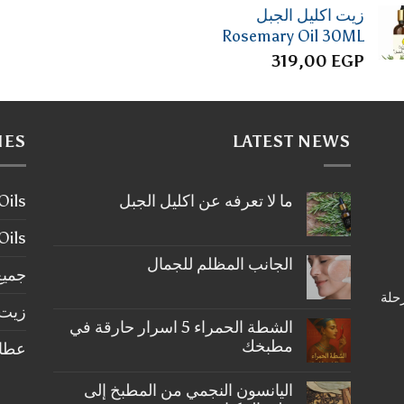
زيت اكليل الجبل
Rosemary Oil 30ML
319,00
EGP
IES
LATEST NEWS
ما لا تعرفه عن اكليل الجبل
ier Oils
لا
توجد
tial Oils
تعليقات
على
الجانب المظلم للجمال
ما
جميع
لا
لا
رحلة
تعرفه
توجد
عن
زيت 
تعليقات
على
اكليل
الشطة الحمراء 5 اسرار حارقة في
الجبل
الجانب
مطبخك
عطارة ery
المظلم
للجمال
لا
توجد
اليانسون النجمي من المطبخ إلى
تعليقات
على