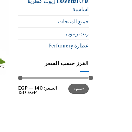
Essential Oils زيوت عطرية
اساسية
جميع المنتجات
زيت زيتون
عطارة Perfumery
الفرز حسب السعر
أدنى
أعلى
السعر:
140 EGP
—
تصفية
سعر
سعر
150 EGP