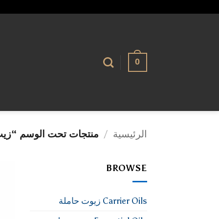
تخطي
alhassnaa.com
للمحتوى
0
الرئيسية
/
منتجات تحت الوسم “زيت 
BROWSE
Carrier Oils زيوت حاملة