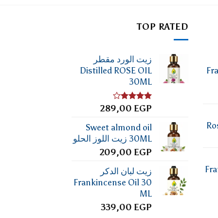
TOP RATED
زيت الورد مقطر
Distilled ROSE OIL
Fr
30ML
تم
EGP
289,00
التقييم
4.00
من
Ro
Sweet almond oil
5
30ML زيت اللوز الحلو
209,00
EGP
Fra
زيت لبان الدكر
Frankincense Oil 30
ML
339,00
EGP