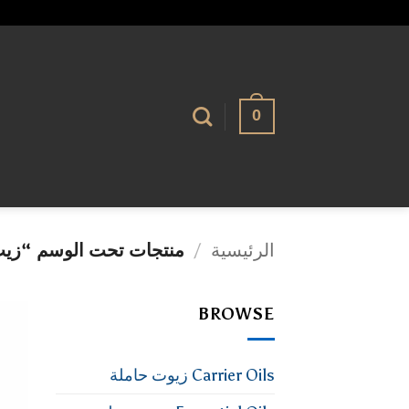
تخطي
alhassnaa.com
للمحتوى
0
الرئيسية
/
منتجات تحت الوسم “زيت 
BROWSE
Carrier Oils زيوت حاملة