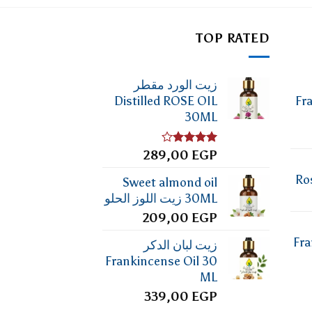
TOP RATED
زيت الورد مقطر
Distilled ROSE OIL
Fr
30ML
تم
EGP
289,00
التقييم
4.00
من
Ro
Sweet almond oil
5
30ML زيت اللوز الحلو
209,00
EGP
Fra
زيت لبان الدكر
Frankincense Oil 30
ML
339,00
EGP