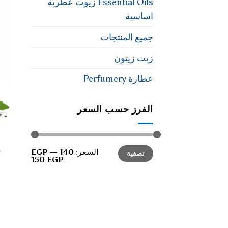
Essential Oils زيوت عطرية
اساسية
جميع المنتجات
زيت زيتون
عطارة Perfumery
الفرز حسب السعر
أدنى
أعلى
السعر:
140 EGP
—
تصفية
سعر
سعر
150 EGP