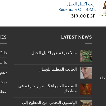
زيت اكليل الجبل
Rosemary Oil 30ML
319,00
EGP
IES
LATEST NEWS
ما لا تعرفه عن اكليل الجبل
ier Oils
لا
توجد
tial Oils
تعليقات
على
الجانب المظلم للجمال
ما
جميع
لا
لا
رحلة
تعرفه
توجد
عن
زيت 
تعليقات
على
اكليل
الشطة الحمراء 5 اسرار حارقة في
الجبل
الجانب
مطبخك
عطارة ery
المظلم
للجمال
لا
توجد
اليانسون النجمي من المطبخ إلى
تعليقات
على