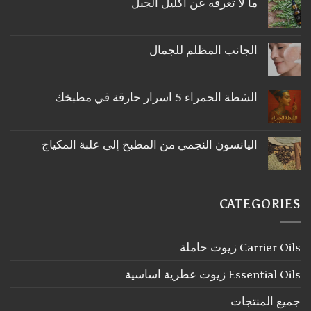
ما لا تعرفه عن اكليل الجبل
لا
توجد
تعليقات
على
الجانب المظلم للجمال
ما
لا
لا
توجد
تعرفه
تعليقات
عن
على
اكليل
الشطة الحمراء 5 اسرار حارقة في مطبخك
الجانب
الجبل
لا
المظلم
توجد
للجمال
تعليقات
على
اليانسون النجمي من المطبخ إلى علبة المكياج
الشطة
لا
الحمراء
توجد
5
تعليقات
اسرار
على
حارقة
اليانسون
في
CATEGORIES
النجمي
مطبخك
من
المطبخ
إلى
Carrier Oils زيوت حاملة
علبة
المكياج
Essential Oils زيوت عطرية اساسية
جميع المنتجات